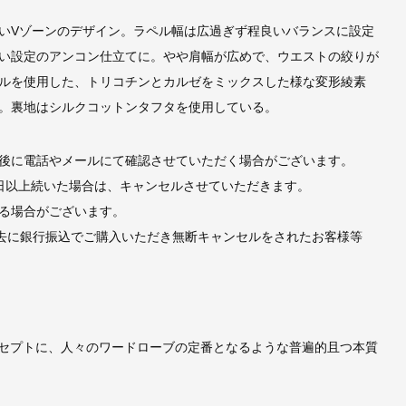
いVゾーンのデザイン。ラペル幅は広過ぎず程良いバランスに設定
い設定のアンコン仕立てに。やや肩幅が広めで、ウエストの絞りが
sウールを使用した、トリコチンとカルゼをミックスした様な変形綾素
。裏地はシルクコットンタフタを使用している。
後に電話やメールにて確認させていただく場合がございます。
日以上続いた場合は、キャンセルさせていただきます。
る場合がございます。
去に銀行振込でご購入いただき無断キャンセルをされたお客様等
MENT” をコンセプトに、人々のワードローブの定番となるような普遍的且つ本質