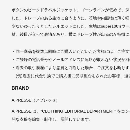
ボタンのピークドラペルジャケット。ゴージラインが低めで、深
した。ドレープのある生地に合うように、芯地や内臓物は薄く軽
少ないゆったりとしたシルエットにした。生地はsuper180'
材。綾目が立って表情があり、横にドレープ性が出るのが特徴に
・同一商品を複数点同時にご購入いただいたお客様には、ご注文
・ご登録の電話番号やメールアドレスに連絡が取れない状況が3
・過去の取引履歴により悪質と判断した場合、ご注文をお断りす
(例)過去に代金引換でご購入後に受取拒否をされたお客様、過
BRAND
A.PRESSE（アプレッセ）
A.PRESSE は、“CLOTHING EDITORIAL DEPART
的な衣服を編集・制作し、展開しています。