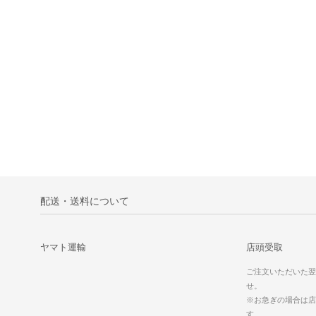
配送・送料について
ヤマト運輸
店頭受取
ご注文いただいた翌
せ。
※お急ぎの場合は店
す