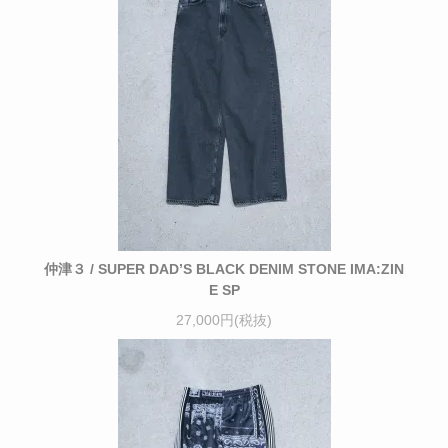
仲津３ / SUPER DAD’S BLACK DENIM STONE IMA:ZIN
E SP
27,000円(税抜)