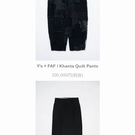
Y's × FAF / Khanta Quilt Pants
200,000円(税抜)