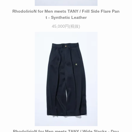
RhodolirioN for Men meets TANY / Frill Side Flare Pan
t - Synthetic Leather
45,000円(税抜)
RhodolirioN for Men meets TANY / Wide Slacks - Dou