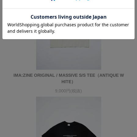
IMA:ZINE ORIGINAL / MASSIVE S/S TEE（ANTIQUE W
HITE）
9,000円(税抜)