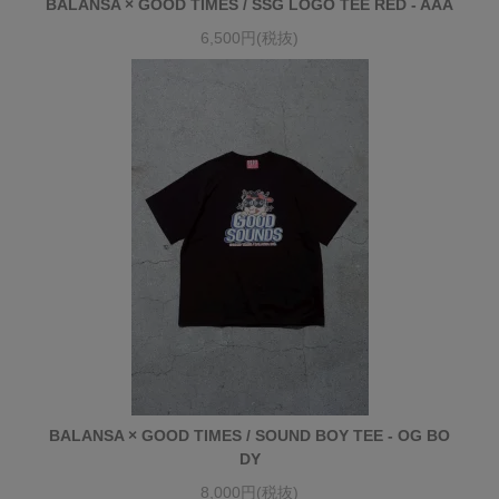
BALANSA × GOOD TIMES / SSG LOGO TEE RED - AAA
6,500円(税抜)
BALANSA × GOOD TIMES / SOUND BOY TEE - OG BO
DY
8,000円(税抜)