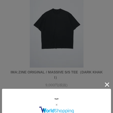
IMA:ZINE ORIGINAL / MASSIVE S/S TEE（DARK KHAK
I）
9,000円(税抜)