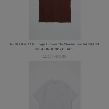
NICK GEAR / N: Logo Flower No Sleeve Tee for IMA:ZI
NE -BURGUNDY,BLACK
12,000円(税抜)