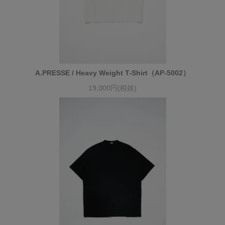
A.PRESSE / Heavy Weight T-Shirt（AP-5002）
19,000円(税抜)