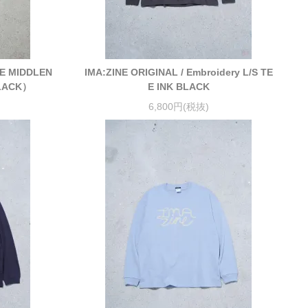
VE MIDDLEN
IMA:ZINE ORIGINAL / Embroidery L/S TE
BLACK）
E INK BLACK
6,800円(税抜)