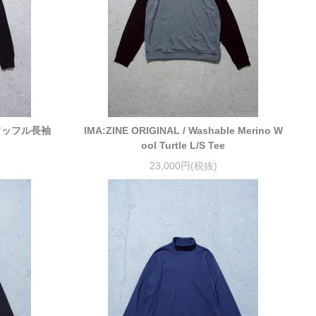
 ワッフル長袖
IMA:ZINE ORIGINAL / Washable Merino W
ool Turtle L/S Tee
23,000円(税抜)