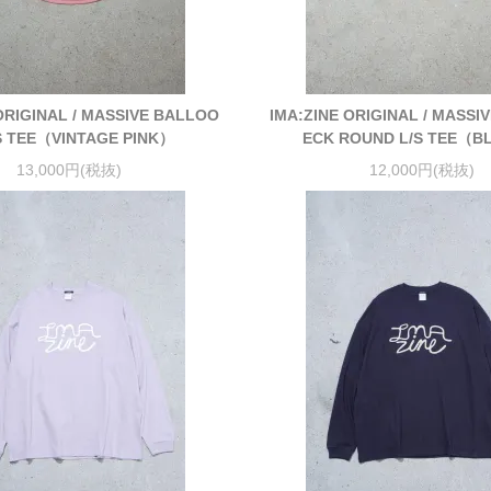
ORIGINAL / MASSIVE BALLOO
IMA:ZINE ORIGINAL / MASSI
S TEE（VINTAGE PINK）
ECK ROUND L/S TEE（
13,000円(税抜)
12,000円(税抜)