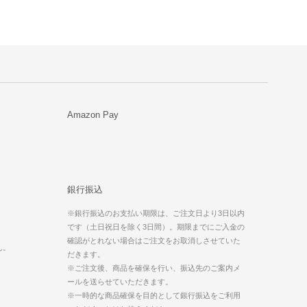
Amazon Pay
銀行振込
※銀行振込のお支払い期限は、ご注文日より3日以内
です（土日祝日を除く3日間）。期限までにご入金の
。
確認がとれない場合はご注文をお取消しさせていた
ん。
だきます。
※ご注文後、商品を確保を行い、振込先のご案内メ
ールを送らせていただきます。
※一時的な商品確保を目的として銀行振込をご利用