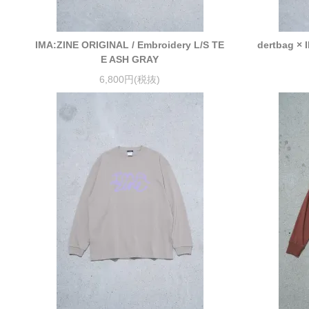
IMA:ZINE ORIGINAL / Embroidery L/S TE
dertbag ×
E ASH GRAY
6,800円(税抜)