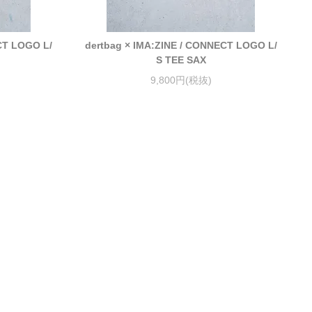
CT LOGO L/
dertbag × IMA:ZINE / CONNECT LOGO L/
S TEE SAX
9,800円(税抜)