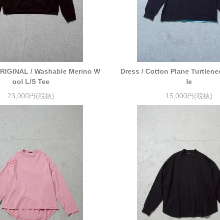
RIGINAL / Washable Merino W
Dress / Cotton Plane Turtlen
ool L/S Tee
le
23,000円(税抜)
15,000円(税抜)