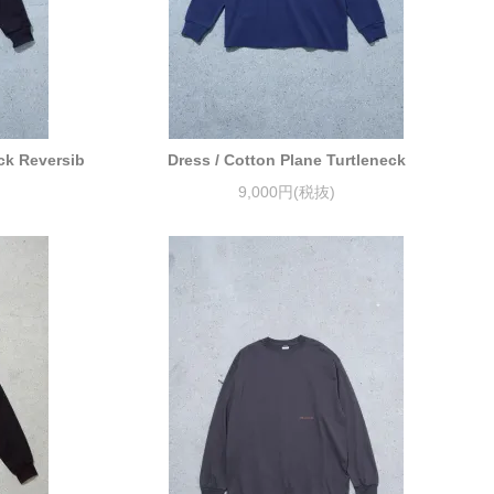
eck Reversib
Dress / Cotton Plane Turtleneck
9,000円(税抜)