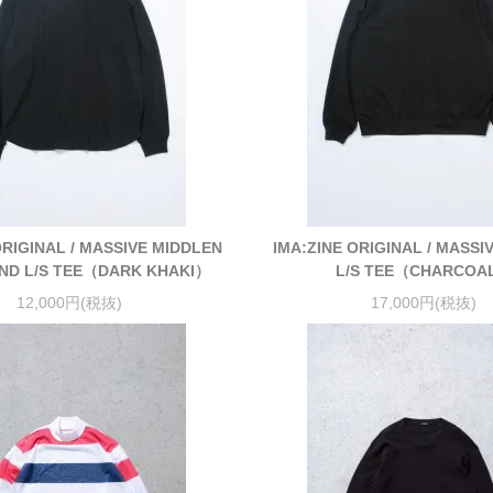
ORIGINAL / MASSIVE MIDDLEN
IMA:ZINE ORIGINAL / MASSI
ND L/S TEE（DARK KHAKI）
L/S TEE（CHARCOA
12,000円(税抜)
17,000円(税抜)