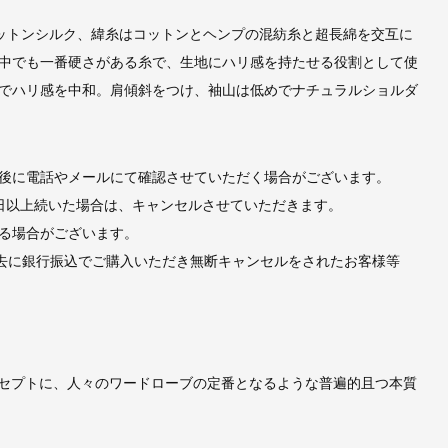
ットンシルク、緯糸はコットンとヘンプの混紡糸と超長綿を交互に
中でも一番硬さがある糸で、生地にハリ感を持たせる役割として使
でハリ感を中和。肩傾斜をつけ、袖山は低めでナチュラルショルダ
後に電話やメールにて確認させていただく場合がございます。
日以上続いた場合は、キャンセルさせていただきます。
る場合がございます。
去に銀行振込でご購入いただき無断キャンセルをされたお客様等
MENT” をコンセプトに、人々のワードローブの定番となるような普遍的且つ本質