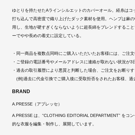
ゆとりを持たせたAラインシルエットのカバーオール。経糸はコ
打ち込んで高密度で織り上げたダック素材を使用。ヘンプは麻の
用し、生地が硬すぎくならないように超長綿をブレンドすること
ーでやや長めの着丈に設定している。
・同一商品を複数点同時にご購入いただいたお客様には、ご注文
・ご登録の電話番号やメールアドレスに連絡が取れない状況が3
・過去の取引履歴により悪質と判断した場合、ご注文をお断りす
(例)過去に代金引換でご購入後に受取拒否をされたお客様、過
BRAND
A.PRESSE（アプレッセ）
A.PRESSE は、“CLOTHING EDITORIAL DEPART
的な衣服を編集・制作し、展開しています。