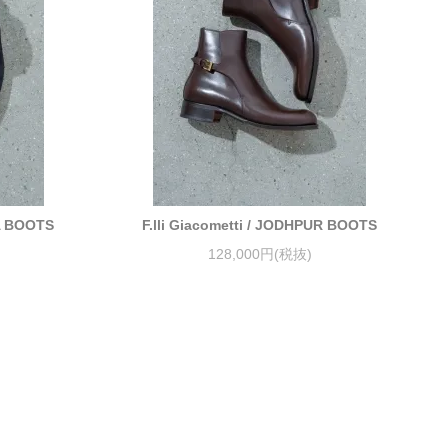
OA BOOTS
F.lli Giacometti / JODHPUR BOOTS
128,000円(税抜)