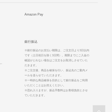
Amazon Pay
銀行振込
※銀行振込のお支払い期限は、ご注文日より3日以内
です（土日祝日を除く3日間）。期限までにご入金の
。
確認がとれない場合はご注文をお取消しさせていた
ん。
だきます。
※ご注文後、商品を確保を行い、振込先のご案内メ
ールを送らせていただきます。
※一時的な商品確保を目的として銀行振込をご利用
いただくことはお控えください。
※恐れ入りますが、振込手数料はお客様負担とさせ
ていただきます。