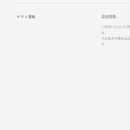
ヤマト運輸
店頭受取
ご注文いただいた翌
せ。
※お急ぎの場合は店
す