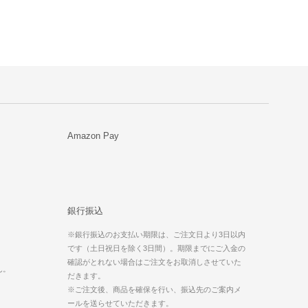
Amazon Pay
銀行振込
※銀行振込のお支払い期限は、ご注文日より3日以内
です（土日祝日を除く3日間）。期限までにご入金の
。
確認がとれない場合はご注文をお取消しさせていた
ん。
だきます。
※ご注文後、商品を確保を行い、振込先のご案内メ
ールを送らせていただきます。