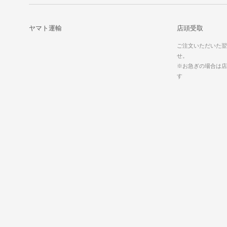
ヤマト運輸
店頭受取
ご注文いただいた翌
せ。
※お急ぎの場合は店
す