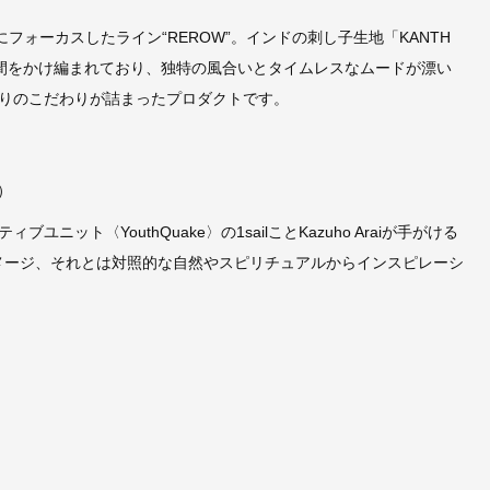
にフォーカスしたライン“REROW”。インドの刺し子生地「KANTH
間をかけ編まれており、独特の風合いとタイムレスなムードが漂い
りのこだわりが詰まったプロダクトです。
ズ）
ト〈YouthQuake〉の1sailことKazuho Araiが手がける
イメージ、それとは対照的な自然やスピリチュアルからインスピレーシ