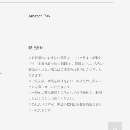
Amazon Pay
銀行振込
※銀行振込のお支払い期限は、ご注文日より3日以内
です（土日祝日を除く3日間）。期限までにご入金の
。
確認がとれない場合はご注文をお取消しさせていた
ん。
だきます。
※ご注文後、商品を確保を行い、振込先のご案内メ
ールを送らせていただきます。
※一時的な商品確保を目的として銀行振込をご利用
いただくことはお控えください。
※恐れ入りますが、振込手数料はお客様負担とさせ
ていただきます。