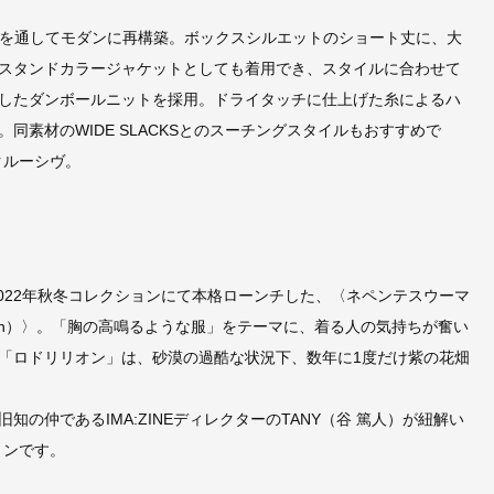
ターを通してモダンに再構築。ボックスシルエットのショート丈に、大
スタンドカラージャケットとしても着用でき、スタイルに合わせて
したダンボールニットを採用。ドライタッチに仕上げた糸によるハ
素材のWIDE SLACKSとのスーチングスタイルもおすすめで
クルーシヴ。
2022年秋冬コレクションにて本格ローンチした、〈ネペンテスウーマ
rion）〉。「胸の高鳴るような服」をテーマに、着る人の気持ちが奮い
「ロドリリオン」は、砂漠の過酷な状況下、数年に1度だけ紫の花畑
仲であるIMA:ZINEディレクターのTANY（谷 篤人）が紐解い
ョンです。