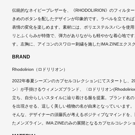
伝統的なネイビーブレザーを、《RHODOLIRION》のフィル
きめのボタンを配したデザインが印象的です。ラペルを立てれば
表情の変化を楽しめます。素材には、ポリエステルスパンを使用
リとふくらみが特徴で、弾力がありながらも軽やかな着心地です。同
す。左胸に、アイコンのスワロー刺繍を施したIMA:ZINEエクス
BRAND
Rhodolirion（ロドリリオン）
2022年春夏シーズンのカプセルコレクションにてスタートし、
ン〉が手掛けるウィメンズブランド、〈ロドリリオン(Rhodoli
立ち、自分らしいスタイルに辿り着ける服を提案。ブランド名の
を出現させる、逞しく美しい植物の名が由来となっていいます。
そんな、デザイナーの須藤氏が考えるポジティブなマインドを、旧知の
たメンズライン。IMA:ZINEのみの展開となるカプセルコレクシ