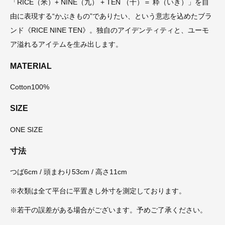
「RICE（米）+ NINE（九） + TEN （十）＝ 粋（いき）」を自
由に表現する“かぶきもの”でありたい、という意志を込めたブラ
ンド《RICE NINE TEN》。独自のアイデンティティと、ユーモ
ア溢れるアイテムを生み出します。
MATERIAL
Cotton100%
SIZE
ONE SIZE
寸法
つば6cm / 頭まわり53cm / 高さ11cm
※衣類は全て平台に平置きし外寸を測定しております。
※若干の誤差がある場合がございます。予めご了承ください。