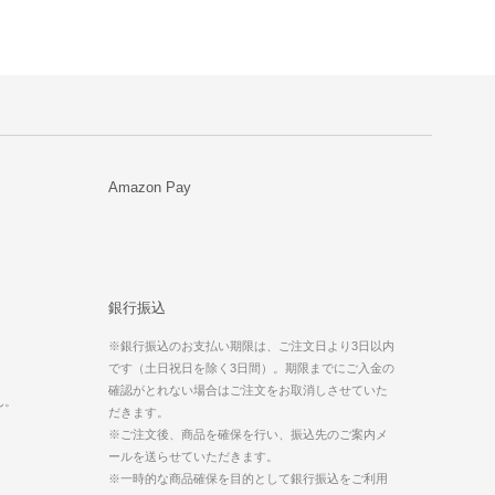
Amazon Pay
銀行振込
※銀行振込のお支払い期限は、ご注文日より3日以内
です（土日祝日を除く3日間）。期限までにご入金の
。
確認がとれない場合はご注文をお取消しさせていた
ん。
だきます。
※ご注文後、商品を確保を行い、振込先のご案内メ
ールを送らせていただきます。
※一時的な商品確保を目的として銀行振込をご利用