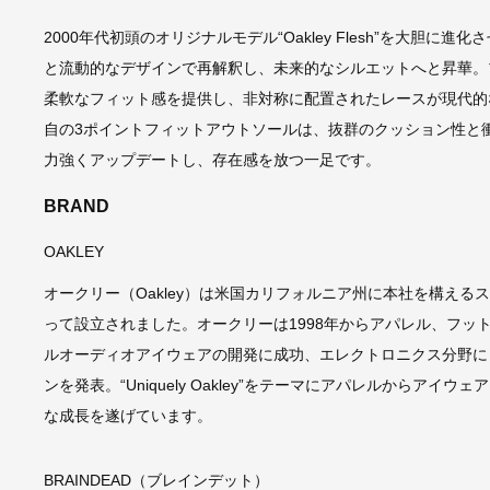
2000年代初頭のオリジナルモデル“Oakley Flesh”を大胆に進化させた 
と流動的なデザインで再解釈し、未来的なシルエットへと昇華。
柔軟なフィット感を提供し、非対称に配置されたレースが現代的
自の3ポイントフィットアウトソールは、抜群のクッション性と
力強くアップデートし、存在感を放つ一足です。
BRAND
OAKLEY
オークリー（Oakley）は米国カリフォルニア州に本社を構える
って設立されました。オークリーは1998年からアパレル、フッ
ルオーディオアイウェアの開発に成功、エレクトロニクス分野にも参
ンを発表。“Uniquely Oakley”をテーマにアパレルから
な成長を遂げています。
BRAINDEAD（ブレインデット）