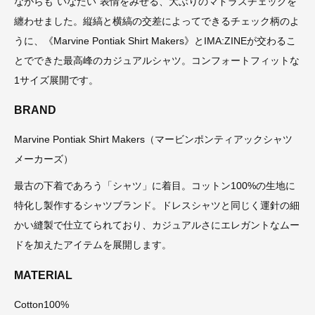
ながらも“いなたい”表情をみせる、大ぶりのマドラスチェックを
纏わせました。縦縞と横縞の交差によってできるチェック柄のよ
うに、《Marvine Pontiak Shirt Makers》とIMA:ZINEが交わるこ
とでできた最高峰のカジュアルシャツ。コンフォートフィットな
1サイズ展開です。
BRAND
Marvine Pontiak Shirt Makers（マービンポンティアックシャツ
メーカーズ）
最古の下着であろう「シャツ」に着目。コットン100%の生地に
特化し製作するシャツブランド。ドレスシャツと同じく運針の細
かい縫製で仕立てられており、カジュアルさにエレガントなムー
ドを加えたアイテムを展開します。
MATERIAL
Cotton100%