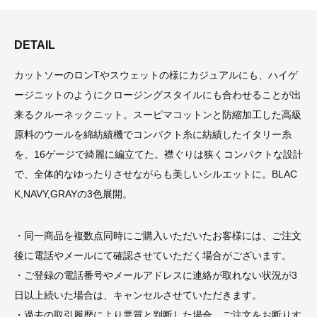
DETAIL
カットソーのロンTやスウェットの様にカジュアルにも、ハイゲ
ージニットのようにクロージングスタイルにも合わせることが出
来るクルーネックニット。スーピマコットンと防縮加工した高級
原料のウールを綿紡績機でコンパクト糸に紡績したイタリー糸
を、16ゲージで綺麗に編立てた。襟ぐりは狭くコンパクトな設計
で、全体的なゆったりさせながらも美しいシルエットに。BLAC
K,NAVY,GRAYの3色展開。
・同一商品を複数点同時にご購入いただいたお客様には、ご注文
後に電話やメールにて確認させていただく場合がございます。
・ご登録の電話番号やメールアドレスに連絡が取れない状況が3
日以上続いた場合は、キャンセルさせていただきます。
・過去の取引履歴により悪質と判断した場合、ご注文をお断りす