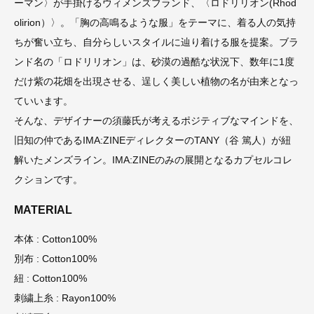
ーマン〉が手掛けるウィメンズブランド、〈ロドリリオン(Rhod
olirion）〉。「胸の高鳴るような服」をテーマに、着る人の気持
ちが奮い立ち、自分らしいスタイルに辿り着ける服を提案。ブラ
ンド名の「ロドリリオン」は、砂漠の過酷な状況下、数年に1度
だけ紫の花畑を出現させる、逞しく美しい植物の名が由来となっ
ていいます。
そんな、デザイナーの須藤氏が考えるポジティブなマインドを、
旧知の仲であるIMA:ZINEディレクターのTANY（谷 篤人）が紐
解いたメンズライン。IMA:ZINEのみの展開となるカプセルコレ
クションです。
MATERIAL
本体 : Cotton100%
別布 : Cotton100%
紐 : Cotton100%
刺繍上糸 : Rayon100%