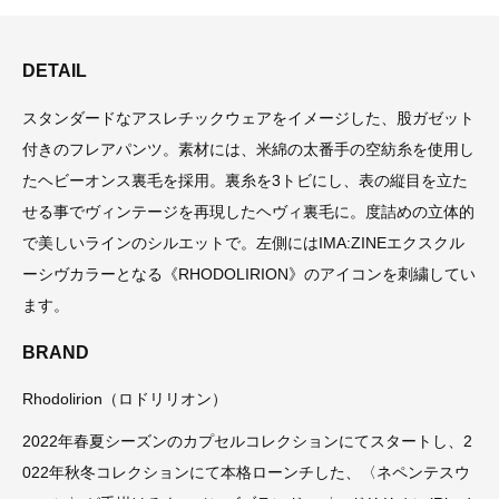
DETAIL
スタンダードなアスレチックウェアをイメージした、股ガゼット
付きのフレアパンツ。素材には、米綿の太番手の空紡糸を使用し
たヘビーオンス裏毛を採用。裏糸を3トビにし、表の縦目を立た
せる事でヴィンテージを再現したヘヴィ裏毛に。度詰めの立体的
で美しいラインのシルエットで。左側にはIMA:ZINEエクスクル
ーシヴカラーとなる《RHODOLIRION》のアイコンを刺繍してい
ます。
BRAND
Rhodolirion（ロドリリオン）
2022年春夏シーズンのカプセルコレクションにてスタートし、2
022年秋冬コレクションにて本格ローンチした、〈ネペンテスウ