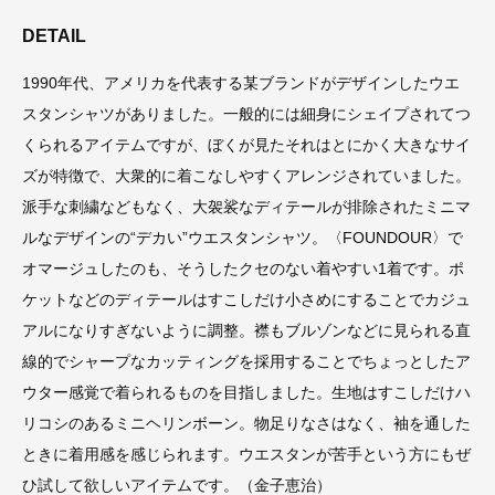
DETAIL
1990年代、アメリカを代表する某ブランドがデザインしたウエ
スタンシャツがありました。一般的には細身にシェイプされてつ
くられるアイテムですが、ぼくが見たそれはとにかく大きなサイ
ズが特徴で、大衆的に着こなしやすくアレンジされていました。
派手な刺繍などもなく、大袈裟なディテールが排除されたミニマ
ルなデザインの“デカい”ウエスタンシャツ。〈FOUNDOUR〉で
オマージュしたのも、そうしたクセのない着やすい1着です。ポ
ケットなどのディテールはすこしだけ小さめにすることでカジュ
アルになりすぎないように調整。襟もブルゾンなどに見られる直
線的でシャープなカッティングを採用することでちょっとしたア
ウター感覚で着られるものを目指しました。生地はすこしだけハ
リコシのあるミニヘリンボーン。物足りなさはなく、袖を通した
ときに着用感を感じられます。ウエスタンが苦手という方にもぜ
ひ試して欲しいアイテムです。（金子恵治）