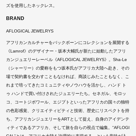
ズを使用したネックレス。
BRAND
AFLOGICAL JEWELRYS
アフリカンカルチャーをバックボーンにコレクションを展開する
《Lamrof》のデザイナー・坂本大輔氏が新たに始動したアフリ
カンジュエリーレーベル《AFLOGICAL JEWELRYS》。Sha-Le
（シャーリー）の愛称をもつ坂本氏がアフリカ大陸へ赴き、その
場で契約書を交わすこともなければ、商談じみたこともなく、こ
れまで培ってきたコミュニティやノウハウを活かし、ハンド ト
ゥ ハンドで買い付けされたジュエリーたち。セネガル、モロッ
コ、コートジボワール、エジプトといったアフリカの国々の独特
の色彩感覚、クリエイティビティと技術、歴史にリスペクトを持
ち、アフリカンジュエリーをARTとして捉え、自身のアイデンテ
ィティであるアフリカ、そして旅を自らの視点で編集。“AFLOGI