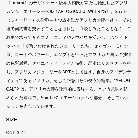
《Lamrof》のデザイナー・坂本大輔氏が新たに始動したアフリ
カンジュエリーレーベル《AFLOGICAL JEWELRYS》。Sha-Le
（シャーリー）の愛称をもつ坂本氏がアフリカ大陸へ赴き、その
場で契約書を交わすこともなければ、商談じみたこともなく、こ
れまで培ってきたコミュニティやノウハウを活かし、ハンド ト
ゥ ハンドで買い付けされたジュエリーたち。セネガル、モロッ
コ、コートジボワール、エジプトといったアフリカの国々の独特
の色彩感覚、クリエイティビティと技術、歴史にリスペクトを持
ち、アフリカンジュエリーをARTとして捉え、自身のアイデンテ
ィティであるアフリカ、そして旅を自らの視点で編集。“AFLOGI
CAL”とは、アフリカ大陸を論理的に表現する、という意味が込
められた造語で、Sha-Leのエモーショナルな部分、そしてパッ
ションを内包しています。
SIZE
ONE SIZE