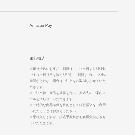
Amazon Pay
銀行振込
※銀行振込のお支払い期限は、ご注文日より3日以内
です（土日祝日を除く3日間）。期限までにご入金の
。
確認がとれない場合はご注文をお取消しさせていた
ん。
だきます。
※ご注文後、商品を確保を行い、振込先のご案内メ
ールを送らせていただきます。
※一時的な商品確保を目的として銀行振込をご利用
いただくことはお控えください。
※恐れ入りますが、振込手数料はお客様負担とさせ
ていただきます。