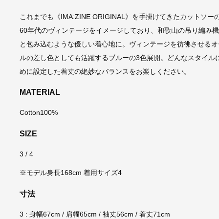
これまでも《IMA:ZINE ORIGINAL》を手掛けてきたカット
60年代のヴィンテージをイメージしており、和歌山の吊り編み
と包み込むような優しい着心地に。ヴィンテージを彷彿させるオ
ルの差し色としても活躍するブルーの3色展開。どんなスタイル
めに設定した着丈の絶妙なバランスをお楽しください。
MATERIAL
Cotton100%
SIZE
3 / 4
※モデル身長168cm 着用サイズ4
寸法
3 : 身幅67cm / 肩幅65cm / 袖丈56cm / 着丈71cm