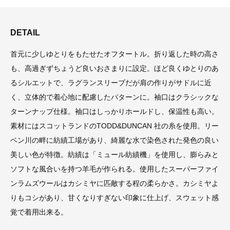
DETAIL
首元に少しゆとりをもたせたオフタートル。折り返した時の高さ
も、高過ぎずちょうど良いおさまりに設定。ほど良くゆとりのあ
るシルエットで、ラグランスリーブだが肩の作りがサドルに近
く、立体的で着心地に配慮したパターンに。袖口はクラシックな
ターンナップ仕様。袖口はしっかりホールドし、保温性も高い。
素材にはスコットランドのTODD&DUNCAN 社の糸を使用。リー
ベン川の畔に紡績工場があり、綺麗な水で染色された発色の良い
美しい色が特徴。紡績は「ミュール紡績機」を使用し、膨らみと
ソフトな風合いを持つ羊毛が作られる。使用したスーパーファイ
ンラムズウールはカシミヤに匹敵する程の柔らかさ。カシミヤよ
りもコシがあり、甘くなりすぎない印象に仕上げ、スウェット感
覚で着用出来る。