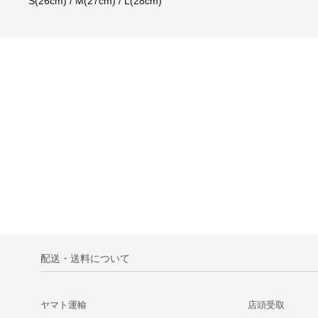
S(26cm) / M(27cm) / L(28cm)
配送・送料について
ヤマト運輸
店頭受取