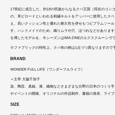
17世紀に成立した、約18の民族からなるクバ王国（現在のコン
の、草ビロードといわれる刺繍キルトをアッパーに使用したスペ
え、高いクッション性と優れた耐久性を併せもつビブラムソール
す。ハンドメイドのため、織りムラや穴、ほつれなどがあります
を博したモデルを、今シーズンはIMA:ZINEのエクスクルーシ
※ファブリックの特性上、クバ布の柄は1点づつ異なりますので
BRAND
WONDER FULL LIFE（ワンダーフルライフ）
＝主宰 大脇千加子
染、陶芸、真鍮、漆、織物などさまざまな分野の日本のつくり手
やイベントの開催、オリジナルの作品制作、書籍の発表、ライブ
SIZE