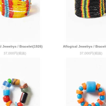
l Jewelrys / Bracelet(1926)
Aflogical Jewelrys / Bracel
37,000円(税抜)
37,000円(税抜)