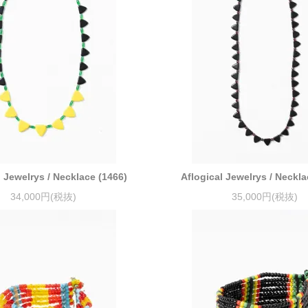
l Jewelrys / Necklace (1466)
Aflogical Jewelrys / Neckla
34,000円(税抜)
35,000円(税抜)