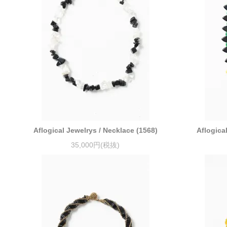
Aflogical Jewelrys / Necklace (1568)
Aflogica
35,000円(税抜)