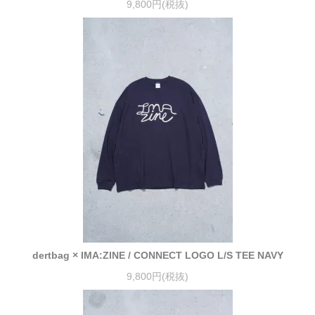
9,800円(税抜)
dertbag × IMA:ZINE / CONNECT LOGO L/S TEE NAVY
9,800円(税抜)