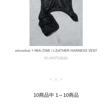
whowhat × IMA:ZINE / LEATHER HARNESS VEST
95,000円(税抜)
<
1
>
10商品中 1～10商品