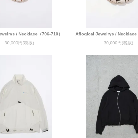
Jewelrys / Necklace（706-710）
Aflogical Jewelrys / Neckla
30,000円(税抜)
30,000円(税抜)