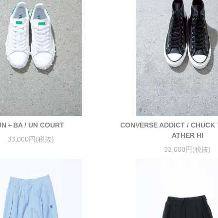
UN＋BA / UN COURT
CONVERSE ADDICT / CHUCK
ATHER HI
33,000円(税抜)
33,000円(税抜)