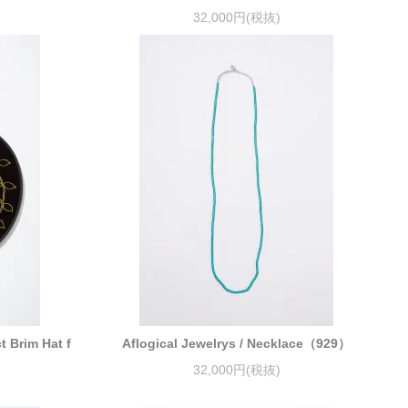
32,000円(税抜)
t Brim Hat f
Aflogical Jewelrys / Necklace（929）
32,000円(税抜)