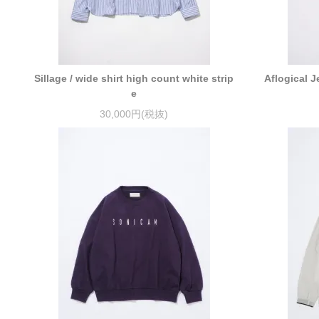
Sillage / wide shirt high count white strip
Aflogical 
e
30,000円(税抜)