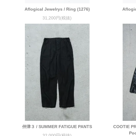
Aflogical Jewelrys / Ring (1276)
Aflogi
31,200円(税抜)
仲津３ / SUMMER FATIGUE PANTS
COOTIE PR
Poc
32,000円(税抜)