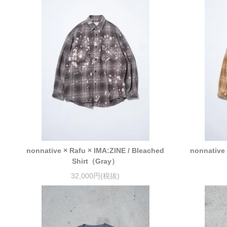
nonnative × Rafu × IMA:ZINE / Bleached
nonnative 
Shirt（Gray）
32,000円(税抜)