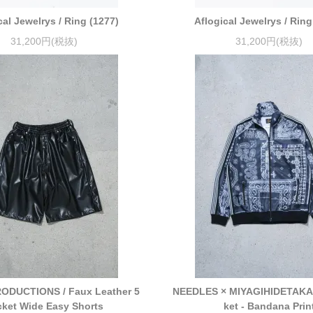
cal Jewelrys / Ring (1277)
Aflogical Jewelrys / Ring
31,200円(税抜)
31,200円(税抜)
ODUCTIONS / Faux Leather 5
NEEDLES × MIYAGIHIDETAKA /
ket Wide Easy Shorts
ket - Bandana Prin