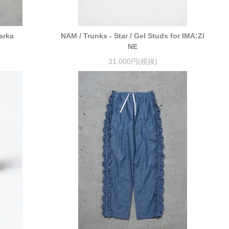
arka
NAM / Trunks - Star / Gel Studs for IMA:ZI
NE
31,000円(税抜)