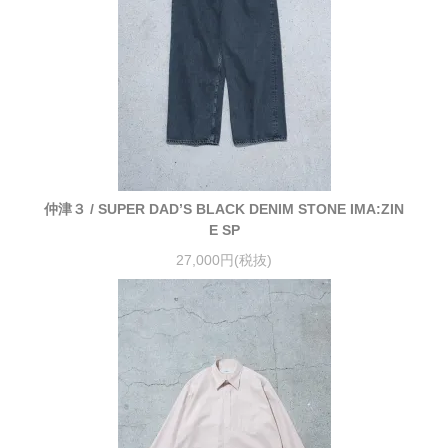
仲津３ / SUPER DAD’S BLACK DENIM STONE IMA:ZIN
E SP
27,000円(税抜)