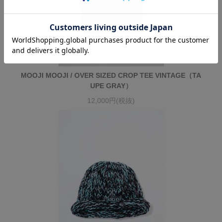
MOOJI MOOJI / OVER SIZED CROP TEE VINTAGE（TA
UPE GRAY）
12,000円(税抜)