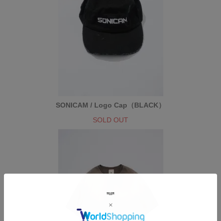
SONICAM / Logo Cap（BLACK）
SOLD OUT