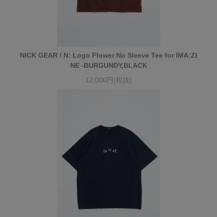
NICK GEAR / N: Logo Flower No Sleeve Tee for IMA:ZI
NE -BURGUNDY,BLACK
12,000円(税抜)