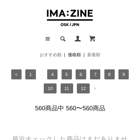
おすすめ順
| 価格順 |
新着順
<
1
...
4
5
6
7
8
9
10
11
12
>
560商品中 560〜560商品
最近チェックした商品はまだありませ