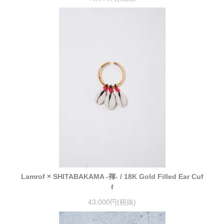
Lamrof × SHITABAKAMA -褌- / 18K Gold Filled Ear Cuf
f
43,000円(税抜)