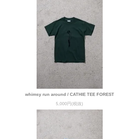
whimsy run around / CATHIE TEE FOREST
5,000円(税抜)