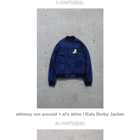
5,000円(税抜)
whimsy run around × al's attire / Kids Derby Jacket
46,000円(税抜)