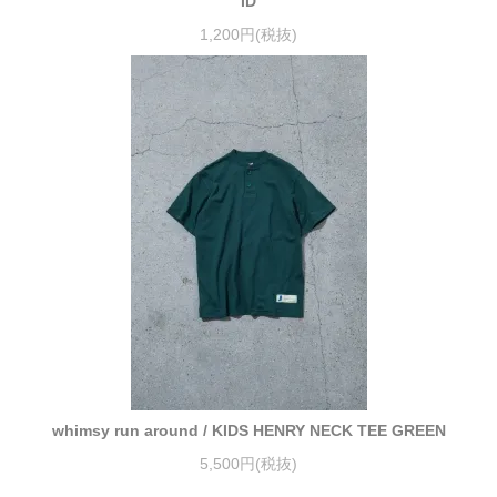
ID
1,200円(税抜)
whimsy run around / KIDS HENRY NECK TEE GREEN
5,500円(税抜)