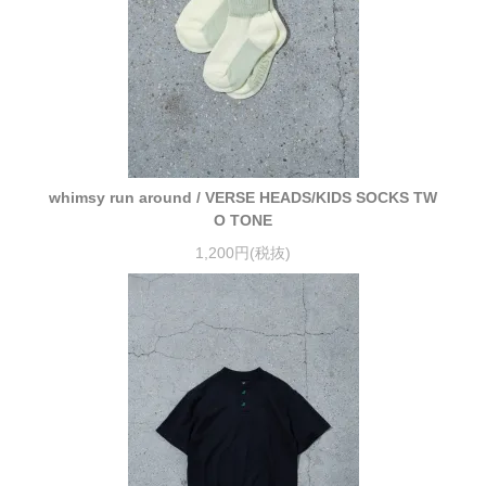
whimsy run around / VERSE HEADS/KIDS SOCKS TW
O TONE
1,200円(税抜)