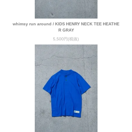
whimsy run around / KIDS HENRY NECK TEE HEATHE
R GRAY
5,500円(税抜)